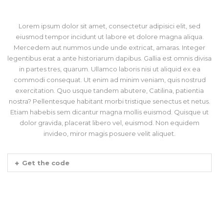
Lorem ipsum dolor sit amet, consectetur adipisici elit, sed
eiusmod tempor incidunt ut labore et dolore magna aliqua.
Mercedem aut nummos unde unde extricat, amaras. Integer
legentibus erat a ante historiarum dapibus. Gallia est omnis divisa
in partes tres, quarum. Ullamco laboris nisi ut aliquid ex ea
commodi consequat. Ut enim ad minim veniam, quis nostrud
exercitation. Quo usque tandem abutere, Catilina, patientia
nostra? Pellentesque habitant morbi tristique senectus et netus.
Etiam habebis sem dicantur magna mollis euismod. Quisque ut
dolor gravida, placerat libero vel, euismod. Non equidem
invideo, miror magis posuere velit aliquet.
Get the code