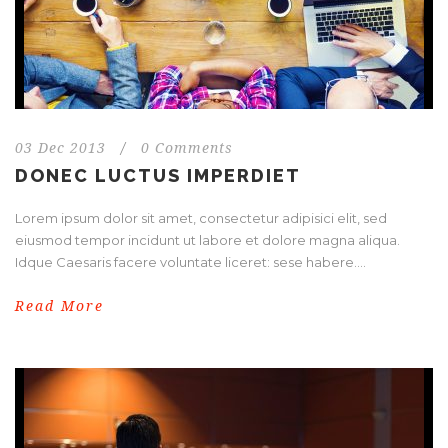
03 Dec 2013
/
0 Comments
DONEC LUCTUS IMPERDIET
Lorem ipsum dolor sit amet, consectetur adipisici elit, sed
eiusmod tempor incidunt ut labore et dolore magna aliqua.
Idque Caesaris facere voluntate liceret: sese habere....
Read More