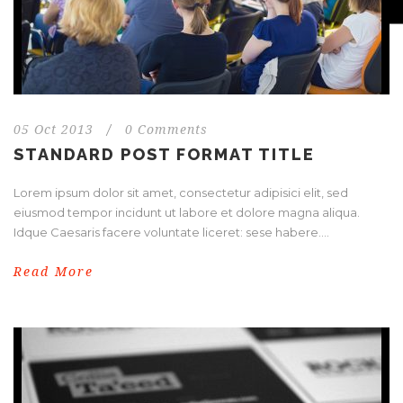
05 Oct 2013
/
0 Comments
STANDARD POST FORMAT TITLE
Lorem ipsum dolor sit amet, consectetur adipisici elit, sed
eiusmod tempor incidunt ut labore et dolore magna aliqua.
Idque Caesaris facere voluntate liceret: sese habere....
Read More