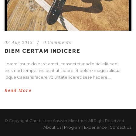
02 Aug 2013
/
0 Comments
DIEM CERTAM INDICERE
Lorem ipsum dolor sit amet, consectetur adipisici elit, sed
eiusmod tempor incidunt ut labore et dolore magna aliqua.
Idque Caesaris facere voluntate liceret: sese habere....
Read More
© Copyright Christ is the Answer Ministries, All Right Reserved
About Us
|
Program
|
Experience
|
Contact Us