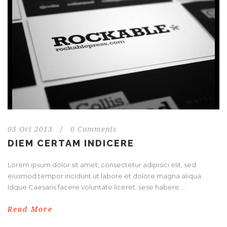
03 Oct 2013
/
0 Comments
DIEM CERTAM INDICERE
Lorem ipsum dolor sit amet, consectetur adipisici elit, sed
eiusmod tempor incidunt ut labore et dolore magna aliqua.
Idque Caesaris facere voluntate liceret: sese habere....
Read More