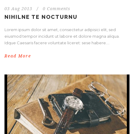
03 Aug 2013
/
0 Comments
NIHILNE TE NOCTURNU
Lorem ipsum dolor sit amet, consectetur adipisici elit, sed
eiusmod tempor incidunt ut labore et dolore magna aliqua.
Idque Caesaris facere voluntate liceret: sese habere....
Read More