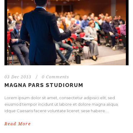
03 Dec 2013
/
0 Comments
MAGNA PARS STUDIORUM
Lorem ipsum dolor sit amet, consectetur adipisici elit, sed
eiusmod tempor incidunt ut labore et dolore magna aliqua.
Idque Caesaris facere voluntate liceret: sese habere....
Read More